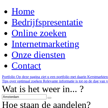
Home
Bedrijfspresentatie
Online zoeken
Internetmarketing
Onze diensten
Contact
Portfolio
Op deze pagina ziet u een portfolio met daarin
Kerstmarkten
Tips over optimaal zoeken
Relevante informatie is tot op de dag van 
Wat is het weer in... ?
Hoe staan de aandelen?