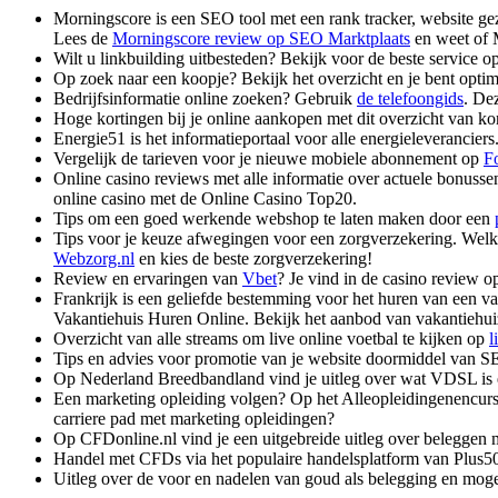
Morningscore is een SEO tool met een rank tracker, website g
Lees de
Morningscore review op SEO Marktplaats
en weet of 
Wilt u linkbuilding uitbesteden? Bekijk voor de beste service o
Op zoek naar een koopje? Bekijk het overzicht en je bent opti
Bedrijfsinformatie online zoeken? Gebruik
de telefoongids
. De
Hoge kortingen bij je online aankopen met dit overzicht van k
Energie51 is het informatieportaal voor alle energieleverancier
Vergelijk de tarieven voor je nieuwe mobiele abonnement op
Fo
Online casino reviews met alle informatie over actuele bonus
online casino met de Online Casino Top20.
Tips om een goed werkende webshop te laten maken door een
Tips voor je keuze afwegingen voor een zorgverzekering. Welke
Webzorg.nl
en kies de beste zorgverzekering!
Review en ervaringen van
Vbet
? Je vind in de casino review o
Frankrijk is een geliefde bestemming voor het huren van een vak
Vakantiehuis Huren Online. Bekijk het aanbod van vakantiehui
Overzicht van alle streams om live online voetbal te kijken op
l
Tips en advies voor promotie van je website doormiddel van 
Op Nederland Breedbandland vind je uitleg over wat VDSL i
Een marketing opleiding volgen? Op het Alleopleidingenencursu
carriere pad met marketing opleidingen?
Op CFDonline.nl vind je een uitgebreide uitleg over beleggen
Handel met CFDs via het populaire handelsplatform van Plus5
Uitleg over de voor en nadelen van goud als belegging en mog