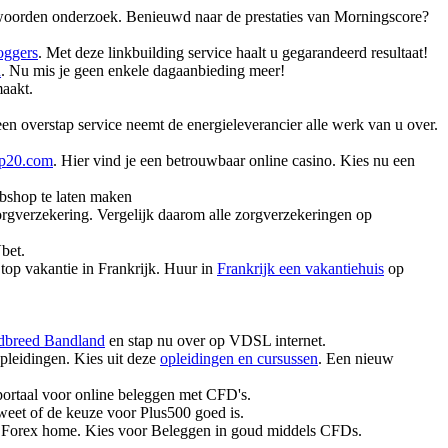
kwoorden onderzoek. Benieuwd naar de prestaties van Morningscore?
oggers
. Met deze linkbuilding service haalt u gegarandeerd resultaat!
n
. Nu mis je geen enkele dagaanbieding meer!
maakt.
een overstap service neemt de energieleverancier alle werk van u over.
op20.com
. Hier vind je een betrouwbaar online casino. Kies nu een
bshop te laten maken
orgverzekering. Vergelijk daarom alle zorgverzekeringen op
bet.
 top vakantie in Frankrijk. Huur in
Frankrijk een vakantiehuis
op
ndbreed Bandland
en stap nu over op VDSL internet.
pleidingen. Kies uit deze
opleidingen en cursussen
. Een nieuw
 portaal voor online beleggen met CFD's.
eet of de keuze voor Plus500 goed is.
Forex home. Kies voor Beleggen in goud middels CFDs.