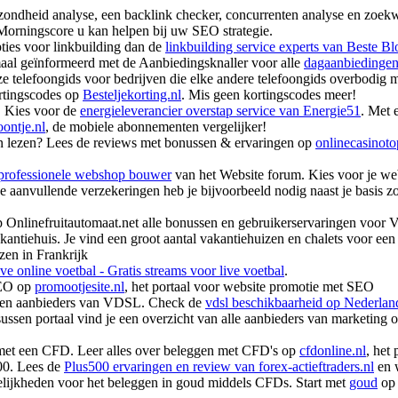
ezondheid analyse, een backlink checker, concurrenten analyse en zoe
Morningscore u kan helpen bij uw SEO strategie.
pties voor linkbuilding dan de
linkbuilding service experts van Beste Bl
maal geïnformeerd met de Aanbiedingsknaller voor alle
dagaanbiedinge
ze telefoongids voor bedrijven die elke andere telefoongids overbodig 
ortingscodes op
Besteljekorting.nl
. Mis geen kortingscodes meer!
s. Kies voor de
energieleverancier overstap service van Energie51
. Met 
ontje.nl
, de mobiele abonnementen vergelijker!
sen lezen? Lees de reviews met bonussen & ervaringen op
onlinecasinot
professionele webshop bouwer
van het Website forum. Kies voor je we
 aanvullende verzekeringen heb je bijvoorbeeld nodig naast je basis z
p Onlinefruitautomaat.net alle bonussen en gebruikerservaringen voor V
antiehuis. Je vind een groot aantal vakantiehuizen en chalets voor een
zen in Frankrijk
ive online voetbal - Gratis streams voor live voetbal
.
SEO op
promootjesite.nl
, het portaal voor website promotie met SEO
s en aanbieders van VDSL. Check de
vdsl beschikbaarheid op Nederla
ssen portaal vind je een overzicht van alle aanbieders van marketing o
 met een CFD. Leer alles over beleggen met CFD's op
cfdonline.nl
, het
00. Lees de
Plus500 ervaringen en review van forex-actieftraders.nl
en w
elijkheden voor het beleggen in goud middels CFDs. Start met
goud
op 