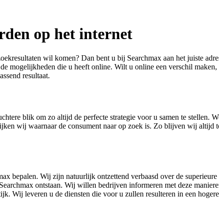
den op het internet
zoekresultaten wil komen? Dan bent u bij Searchmax aan het juiste adre
 de mogelijkheden die u heeft online. Wilt u online een verschil maken
assend resultaat.
htere blik om zo altijd de perfecte strategie voor u samen te stellen. 
ken wij waarnaar de consument naar op zoek is. Zo blijven wij altijd to
ax bepalen. Wij zijn natuurlijk ontzettend verbaasd over de superieur
s Searchmax ontstaan. Wij willen bedrijven informeren met deze maniere
tijk. Wij leveren u de diensten die voor u zullen resulteren in een hog